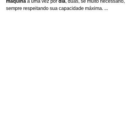
máquina
a uma vez por
dia
, duas, se muito necessário,
sempre respeitando sua capacidade máxima. ...