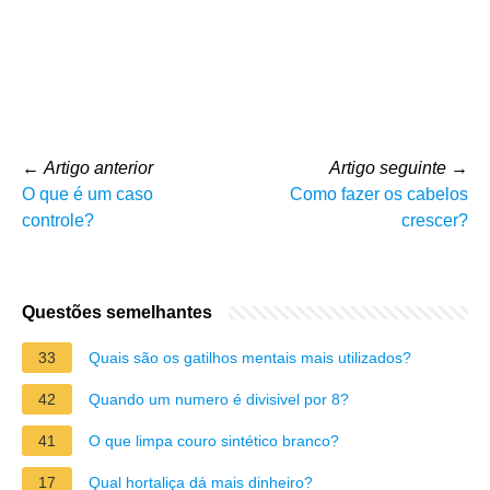
←
Artigo anterior
Artigo seguinte
→
O que é um caso
Como fazer os cabelos
controle?
crescer?
Questões semelhantes
33
Quais são os gatilhos mentais mais utilizados?
42
Quando um numero é divisivel por 8?
41
O que limpa couro sintético branco?
17
Qual hortaliça dá mais dinheiro?