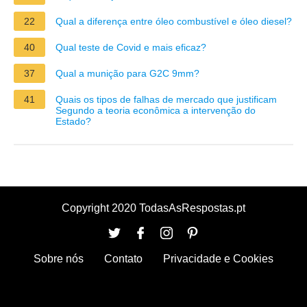
22
Qual a diferença entre óleo combustível e óleo diesel?
40
Qual teste de Covid e mais eficaz?
37
Qual a munição para G2C 9mm?
41
Quais os tipos de falhas de mercado que justificam
Segundo a teoria econômica a intervenção do
Estado?
Copyright 2020 TodasAsRespostas.pt
Sobre nós
Contato
Privacidade e Cookies