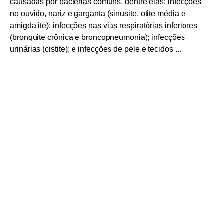
causadas por bactérias comuns, dentre elas: infecções
no ouvido, nariz e garganta (sinusite, otite média e
amigdalite); infecções nas vias respiratórias inferiores
(bronquite crônica e broncopneumonia); infecções
urinárias (cistite); e infecções de pele e tecidos ...