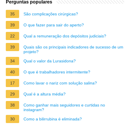
Perguntas populares
35
São complicações cirúrgicas?
39
O que fazer para sair do aperto?
22
Qual a remuneração dos depósitos judiciais?
39
Quais são os principais indicadores de sucesso de um
projeto?
34
Qual o valor da Lurasidona?
40
O que é trabalhadores intermitente?
17
Como lavar o nariz com solução salina?
29
Qual é a altura média?
38
Como ganhar mais seguidores e curtidas no
instagram?
30
Como a bilirrubina é eliminada?