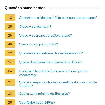
Questões semelhantes
18
O exame morfologico é feito com quantas semanas?
25
O que é se acentuar?
25
O que é sopro no coração é grave?
40
Como usar o pó de ostra?
32
Quando será o retorno das aulas em 2022?
34
Qual a Brachiaria mais plantada no Brasil?
34
É possível ficar grávida de um homem que fez
vasectomia?
21
Qual é a segunda classe de créditos do concurso de
credores?
18
Qual a tarifa mínima da Energisa?
28
Qual Cabo pega 240hz?