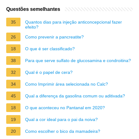
Questões semelhantes
35
Quantos dias para injeção anticoncepcional fazer
efeito?
26
Como prevenir a pancreatite?
18
O que é ser classificado?
38
Para que serve sulfato de glucosamina e condroitina?
32
Qual é o papel de cera?
34
Como Imprimir área selecionada no Calc?
45
Qual a diferença da gasolina comum ou aditivada?
18
O que aconteceu no Pantanal em 2020?
19
Qual a cor ideal para o pai da noiva?
20
Como escolher o bico da mamadeira?