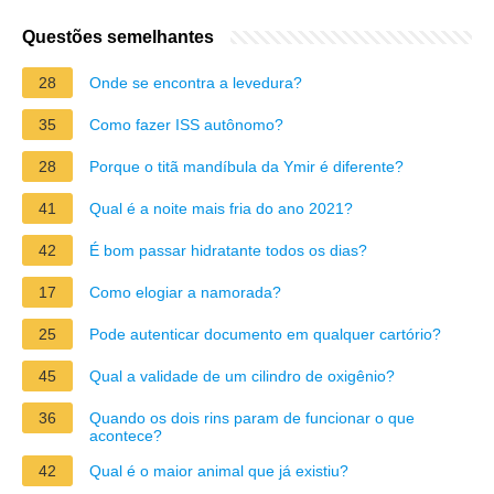
Questões semelhantes
28
Onde se encontra a levedura?
35
Como fazer ISS autônomo?
28
Porque o titã mandíbula da Ymir é diferente?
41
Qual é a noite mais fria do ano 2021?
42
É bom passar hidratante todos os dias?
17
Como elogiar a namorada?
25
Pode autenticar documento em qualquer cartório?
45
Qual a validade de um cilindro de oxigênio?
36
Quando os dois rins param de funcionar o que
acontece?
42
Qual é o maior animal que já existiu?