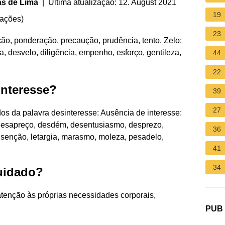
as de Lima
| Última atualização: 12. August 2021
19
iações
)
23
ção, ponderação, precaução, prudência, tento. Zelo:
a, desvelo, diligência, empenho, esforço, gentileza,
44
22
interesse?
39
27
os da palavra desinteresse: Ausência de interesse:
 desapreço, desdém, desentusiasmo, desprezo,
36
, isenção, letargia, marasmo, moleza, pesadelo,
41
34
uidado?
tenção às próprias necessidades corporais,
PUB