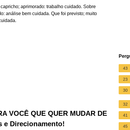
, capricho; aprimorado: trabalho cuidado. Sobre
: análise bem cuidada. Que foi previsto; muito
cuidada.
Perg
43
23
30
32
RA VOCÊ QUE QUER MUDAR DE
41
s e Direcionamento!
45