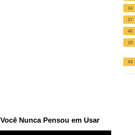
24
27
40
19
43
s Você Nunca Pensou em Usar