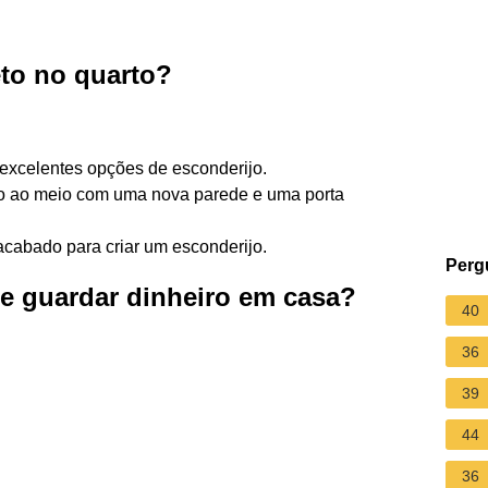
to no quarto?
excelentes opções de esconderijo.
o ao meio com uma nova parede e uma porta
cabado para criar um esconderijo.
Perg
se guardar dinheiro em casa?
40
36
39
44
36