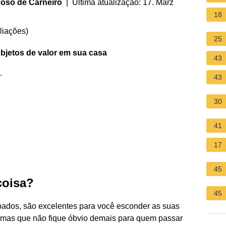
oso de Carneiro
| Última atualização: 17. März
18
liações
)
25
bjetos de valor em sua
casa
43
.
43
30
41
17
45
coisa?
45
ados, são excelentes para você esconder as suas
, mas que não fique óbvio demais para quem passar