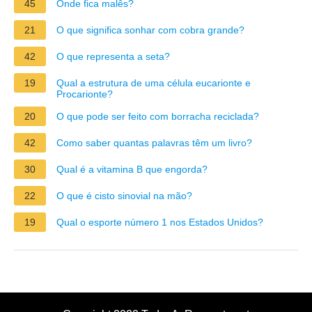
45
Onde fica malês?
21
O que significa sonhar com cobra grande?
42
O que representa a seta?
19
Qual a estrutura de uma célula eucarionte e
Procarionte?
20
O que pode ser feito com borracha reciclada?
42
Como saber quantas palavras têm um livro?
30
Qual é a vitamina B que engorda?
22
O que é cisto sinovial na mão?
19
Qual o esporte número 1 nos Estados Unidos?