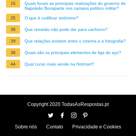
15
Quais foram as principais realizações do governo de
Napoleão Bonaparte nos campos político militar?
25
O que é codificar sinônimo?
38
Que remédio não pode dar para cachorro?
39
Que relações existem entre o cinema e a fotografia?
38
Quais são os principais elementos de liga do aço?
44
Qual curso mais vende na Hotmart?
Copyright 2020 TodasAsRespostas.pt
Sobre nós
Contato
Privacidade e Cookies