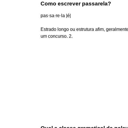
Como escrever passarela?
pas·sa·re·la |é|
Estrado longo ou estrutura afim, geralment
um concurso. 2.