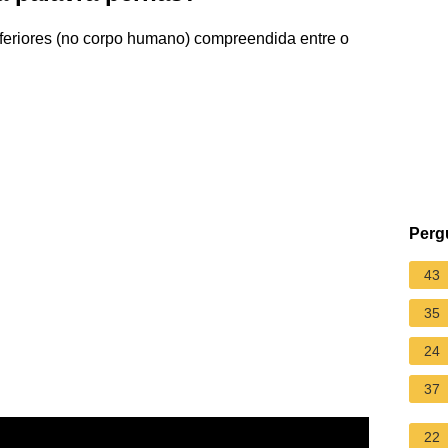
feriores (no corpo humano) compreendida entre o
Perg
43
35
24
37
22