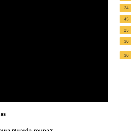
24
45
25
30
30
das
lavra Guarda-roupa?