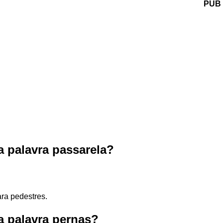
PUB
a palavra passarela?
ra pedestres.
a palavra pernas?