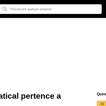
tical pertence a
Ques
40