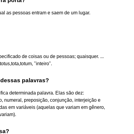
vra porta?
qual as pessoas entram e saem de um lugar.
ecificado de coisas ou de pessoas; quaisquer. ...
otus,tota,totum, "inteiro".
l dessas palavras?
fica determinada palavra. Elas são dez:
go, numeral, preposição, conjunção, interjeição e
didas em variáveis (aquelas que variam em gênero,
variam).
osa?