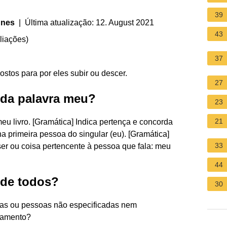
39
unes
| Última atualização: 12. August 2021
43
liações
)
37
ostos para por eles subir ou descer.
27
l da palavra meu?
23
21
u livro. [Gramática] Indica pertença e concorda
a primeira pessoa do singular (eu). [Gramática]
33
er ou coisa pertencente à pessoa que fala: meu
44
 de todos?
30
isas ou pessoas não especificadas nem
asamento?