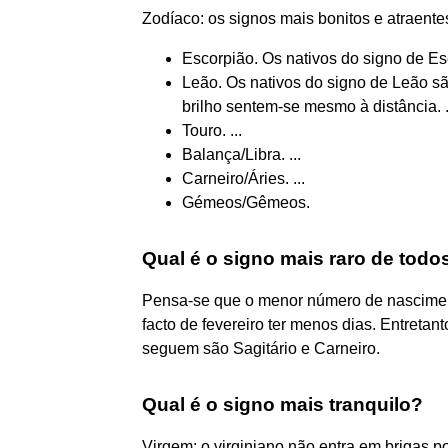
Zodíaco: os signos mais bonitos e atraente
Escorpião. Os nativos do signo de Esc
Leão. Os nativos do signo de Leão são
brilho sentem-se mesmo à distância. .
Touro. ...
Balança/Libra. ...
Carneiro/Áries. ...
Gémeos/Gêmeos.
Qual é o signo mais raro de todo
Pensa-se que o menor número de nasciment
facto de fevereiro ter menos dias. Entretan
seguem são Sagitário e Carneiro.
Qual é o signo mais tranquilo?
Virgem: o virginiano não entra em brigas p