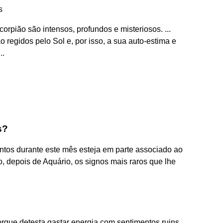
s
orpião são intensos, profundos e misteriosos. ...
 regidos pelo Sol e, por isso, a sua auto-estima e
..
s?
os durante este mês esteja em parte associado ao
to, depois de Aquário, os signos mais raros que lhe
orque detesta gastar energia com sentimentos ruins.