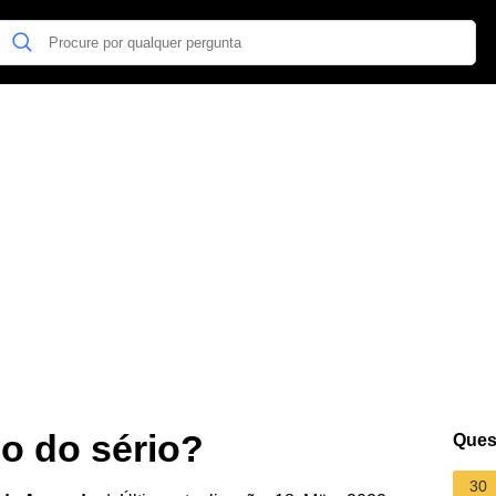
no do sério?
Ques
30