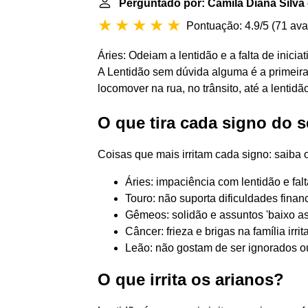
Perguntado por: Camila Diana Silva
Pontuação: 4.9/5
(
71 ava
Áries: Odeiam a lentidão e a falta de iniciat
A Lentidão sem dúvida alguma é a primeira 
locomover na rua, no trânsito, até a lentid
O que tira cada signo do s
Coisas que mais irritam cada signo: saiba o
Áries: impaciência com lentidão e falta 
Touro: não suporta dificuldades finance
Gêmeos: solidão e assuntos 'baixo astr
Câncer: frieza e brigas na família irrit
Leão: não gostam de ser ignorados ou
O que irrita os arianos?