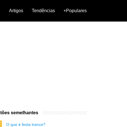
Artigos
Tendências
+Populares
tões semelhantes
O que é festa trance?