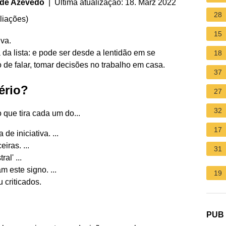
 de Azevedo
| Última atualização: 18. März 2022
28
liações
)
15
iva.
da lista: e pode ser desde a lentidão em se
18
ão de falar, tomar decisões no trabalho em casa.
37
ério?
27
32
 que tira cada um do...
17
de iniciativa. ...
iras. ...
31
al' ...
am este signo. ...
19
 criticados.
PUB