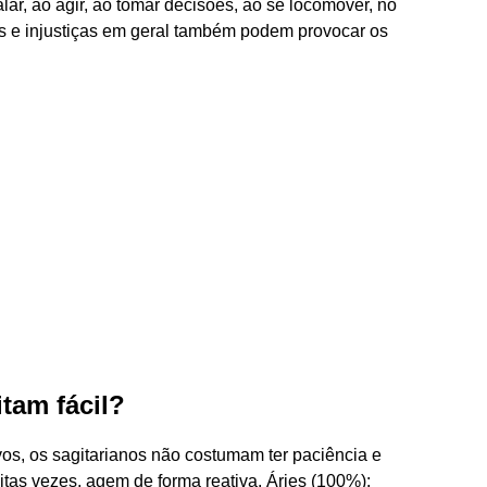
alar, ao agir, ao tomar decisões, ao se locomover, no
sias e injustiças em geral também podem provocar os
itam fácil?
ivos, os sagitarianos não costumam ter paciência e
as vezes, agem de forma reativa. Áries (100%):