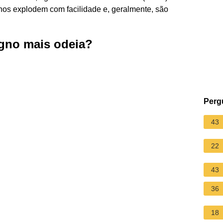
anos explodem com facilidade e, geralmente, são
igno mais odeia?
Perg
43
22
43
36
18