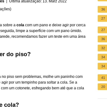
ges
| Última atualização: 13. März 2022
iações
)
36
27
a sobre a
cola
com um pano e deixe agir por cerca
27
eguida, limpe a superfície com um pano úmido.
arede, recomendamos fazer um teste em uma área
36
32
er do piso?
34
34
la no piso sem problemas, molhe um paninho com
41
 agir por um tempinho para soltar a cola. Se a
20
 com um cotonete, esfregando bem até que a cola
e cola?