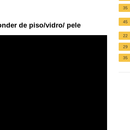
35
45
nder de piso/vidro/ pele
22
29
35