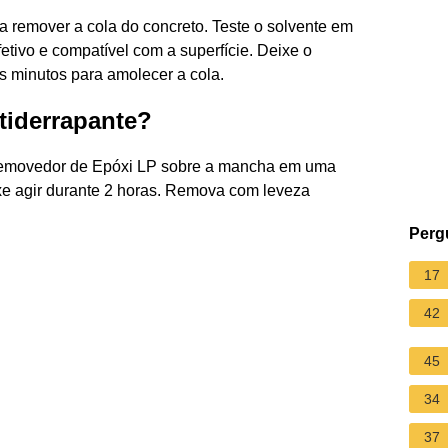
a remover a cola do concreto. Teste o solvente em
etivo e compatível com a superfície. Deixe o
os minutos para amolecer a cola.
tiderrapante?
Removedor de Epóxi LP sobre a mancha em uma
 agir durante 2 horas. Remova com leveza
Perg
17
42
45
34
37