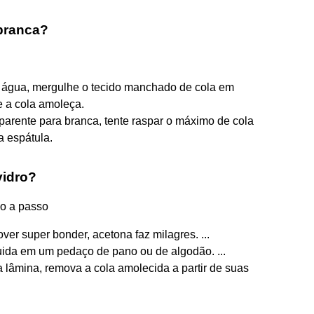
branca?
em água, mergulhe o tecido manchado de cola em
e a cola amoleça.
parente para branca, tente raspar o máximo de cola
a espátula.
vidro?
so a passo
ver super bonder, acetona faz milagres. ...
uida em um pedaço de pano ou de algodão. ...
 lâmina, remova a cola amolecida a partir de suas