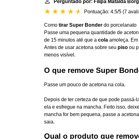
Perguntado por: Filipa Mafalda Bor
Pontuação: 4.5/5
(
7 aval
Como
tirar Super Bonder
do porcelanato
Passe uma pequena quantidade de aceton
de 15 minutos até que a
cola
amoleça. Em s
Antes de usar acetona sobre seu
piso
ou p
menos visível.
O que remove Super Bond
Passe um pouco de acetona na cola.
Depois de ter certeza de que pode passá-
ela e esfregue na mancha. Feito isso, deixe
mancha for bem pequena, passe a acetona
saia.
Qual o produto que remov