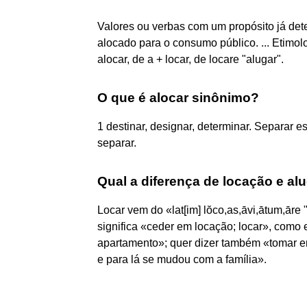
Valores ou verbas com um propósito já dete
alocado para o consumo público. ... Etimolo
alocar, de a + locar, de locare "alugar".
O que é alocar sinônimo?
1 destinar, designar, determinar. Separar e
separar.
Qual a diferença de locação e al
Locar vem do «lat[im] lŏco,as,āvi,ātum,āre "
significa «ceder em locação; locar», como 
apartamento»; quer dizer também «tomar 
e para lá se mudou com a família».