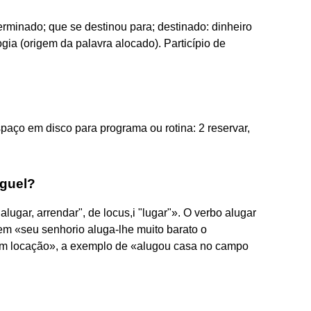
rminado; que se destinou para; destinado: dinheiro
gia (origem da palavra alocado). Particípio de
spaço em disco para programa ou rotina: 2 reservar,
uguel?
alugar, arrendar", de locus,i "lugar"». O verbo alugar
em «seu senhorio aluga-lhe muito barato o
em locação», a exemplo de «alugou casa no campo