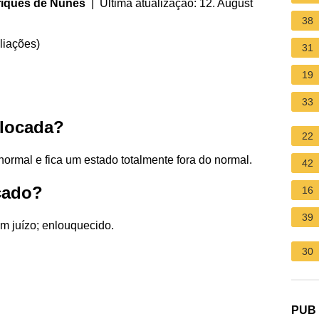
riques de Nunes
| Última atualização: 12. August
38
liações
)
31
19
33
slocada?
22
ormal e fica um estado totalmente fora do normal.
42
ocado?
16
39
m juízo; enlouquecido.
30
PUB