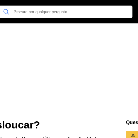
esloucar?
Ques
35