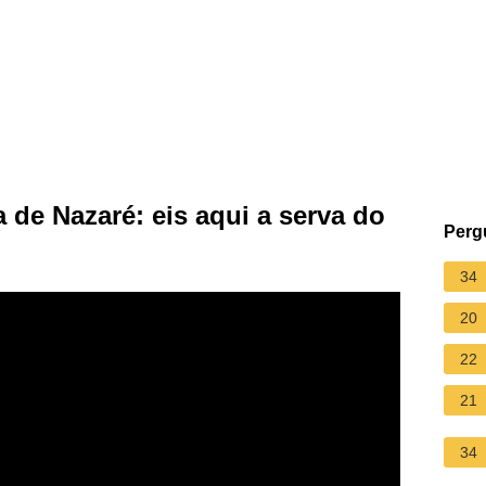
a de Nazaré: eis aqui a serva do
Perg
34
20
22
21
34