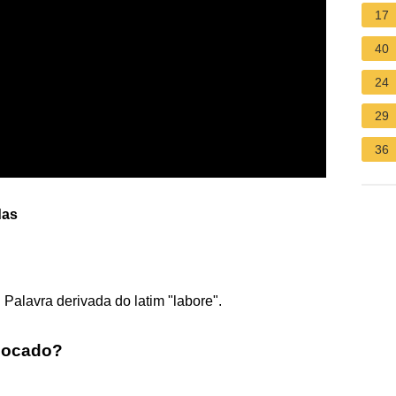
17
40
24
29
36
das
. Palavra derivada do latim "labore".
 locado?