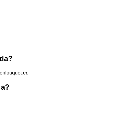
ada?
; enlouquecer.
da?