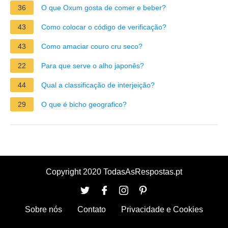
36
O que Oxum gosta de comer e beber?
43
Como colocar o código de verificação?
43
Como amaciar couro cru seco?
22
Para que serve o alho japonês?
44
Qual a classificação de interjeição?
29
O que é bicho geografico?
Copyright 2020 TodasAsRespostas.pt
Sobre nós
Contato
Privacidade e Cookies