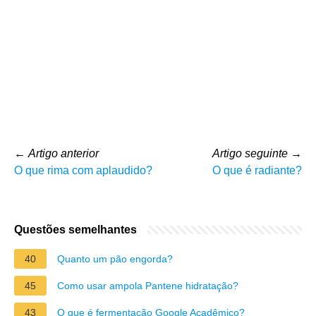
←
Artigo anterior
Artigo seguinte
→
O que rima com aplaudido?
O que é radiante?
Questões semelhantes
40
Quanto um pão engorda?
45
Como usar ampola Pantene hidratação?
43
O que é fermentação Google Acadêmico?