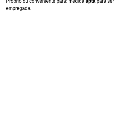
Próprio ou conveniente para: medida
apta
para ser
empregada.