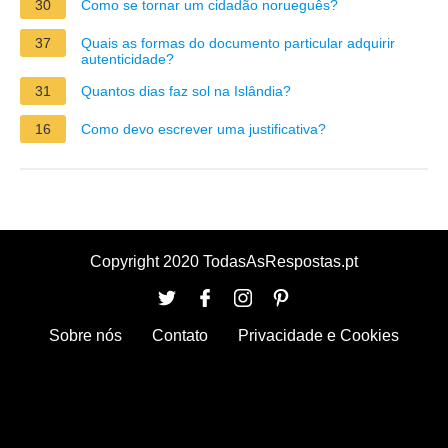
30
Como se tornar um cidadão norueguês?
37
Quais as formas do documento particular adquirir
autenticidade?
31
Quantos dias faz sol na Islândia?
16
Como devo escrever uma justificativa?
Copyright 2020 TodasAsRespostas.pt
Sobre nós
Contato
Privacidade e Cookies