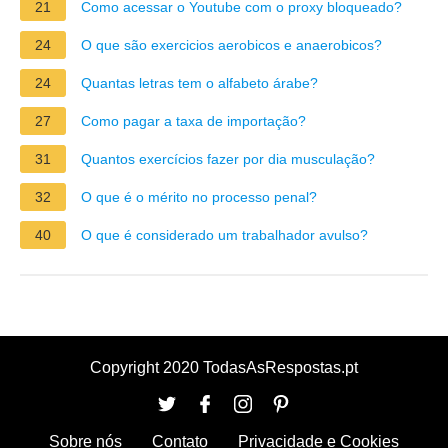
21
Como acessar o Youtube com o proxy bloqueado?
24
O que são exercicios aerobicos e anaerobicos?
24
Quantas letras tem o alfabeto árabe?
27
Como pagar a taxa de importação?
31
Quantos exercícios fazer por dia musculação?
32
O que é o mérito no processo penal?
40
O que é considerado um trabalhador avulso?
Copyright 2020 TodasAsRespostas.pt
Sobre nós
Contato
Privacidade e Cookies