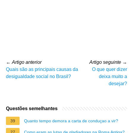
←
Artigo anterior
Artigo seguinte
→
Quais são as principais causas da
O que quer dizer
desigualdade social no Brasil?
deixa muito a
desejar?
Questões semelhantes
39
Quanto tempo demora a carta de conduçao a vir?
27
Como eram as lutas de gladiadores na Roma Antiga?