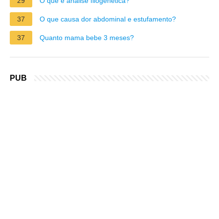
29
O que é análise filogenética?
37
O que causa dor abdominal e estufamento?
37
Quanto mama bebe 3 meses?
PUB