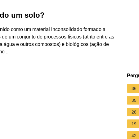
ado um solo?
inido como um material inconsolidado formado a
de um conjunto de processos físicos (atrito entre as
da água e outros compostos) e biológicos (ação de
o ...
Perg
36
35
28
19
42