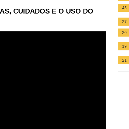
45
AS, CUIDADOS E O USO DO
27
20
19
21