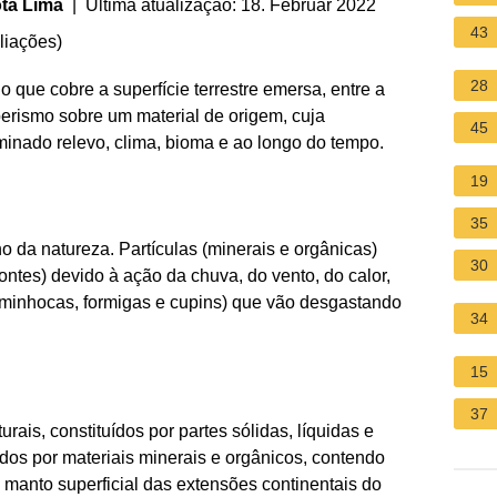
ta Lima
| Última atualização: 18. Februar 2022
43
liações
)
28
 que cobre a superfície terrestre emersa, entre a
mperismo sobre um material de origem, cuja
45
inado relevo, clima, bioma e ao longo do tempo.
19
35
o da natureza. Partículas (minerais e orgânicas)
30
tes) devido à ação da chuva, do vento, do calor,
, minhocas, formigas e cupins) que vão desgastando
34
15
37
ais, constituídos por partes sólidas, líquidas e
dos por materiais minerais e orgânicos, contendo
 manto superficial das extensões continentais do