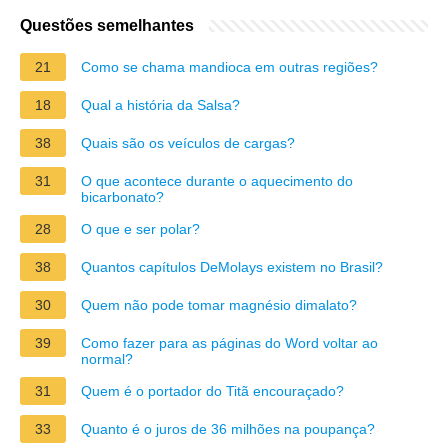
Questões semelhantes
21
Como se chama mandioca em outras regiões?
18
Qual a história da Salsa?
38
Quais são os veículos de cargas?
31
O que acontece durante o aquecimento do
bicarbonato?
28
O que e ser polar?
38
Quantos capítulos DeMolays existem no Brasil?
30
Quem não pode tomar magnésio dimalato?
39
Como fazer para as páginas do Word voltar ao
normal?
31
Quem é o portador do Titã encouraçado?
33
Quanto é o juros de 36 milhões na poupança?