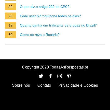
29
O que diz o artigo 292 do CPC?
25
Pode usar hidroquinona todos os dias?
19
Quanto ganha um traficante de drogas no Brasil?
30
Como se reza o Rosário?
Copyright 2020 TodasAsRespostas.pt
Sobre nós
Contato
Privacidade e Cookies