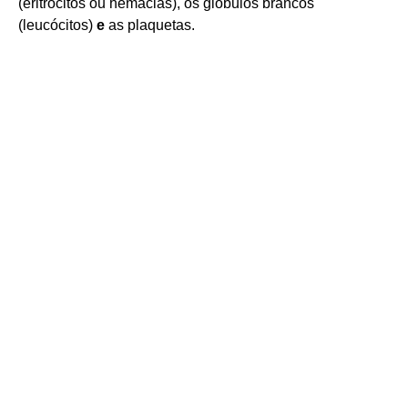
(eritrócitos ou hemácias), os glóbulos brancos
(leucócitos)
e
as plaquetas.