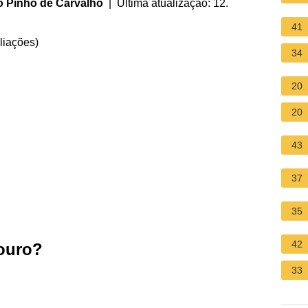
o Pinho de Carvalho
| Última atualização: 12.
41
liações
)
34
20
20
43
37
35
42
 ouro?
33