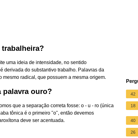
 trabalheira?
mite uma ideia de intensidade, no sentido
 é derivada do substantivo trabalho. Palavras da
do mesmo radical, que possuem a mesma origem.
Perg
 palavra ouro?
42
pomos que a separação correta fosse: o - u - ro (única
18
laba tônica é o primeiro "o", então devemos
aroxítona deve ser acentuada.
40
26