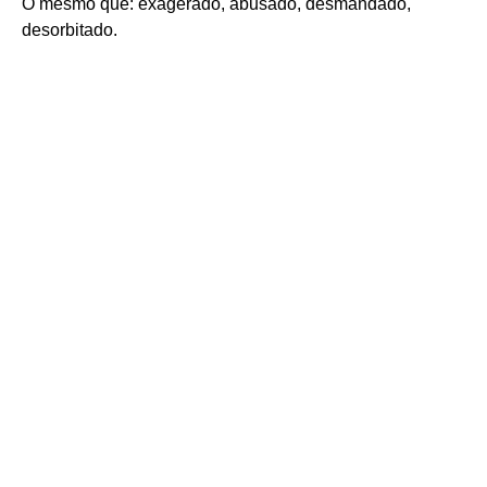
O mesmo que: exagerado, abusado, desmandado,
desorbitado.