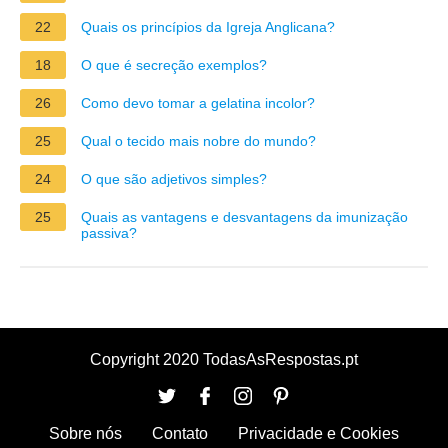
22
Quais os princípios da Igreja Anglicana?
18
O que é secreção exemplos?
26
Como devo tomar a gelatina incolor?
25
Qual o tecido mais nobre do mundo?
24
O que são adjetivos simples?
25
Quais as vantagens e desvantagens da imunização
passiva?
Copyright 2020 TodasAsRespostas.pt
Sobre nós
Contato
Privacidade e Cookies