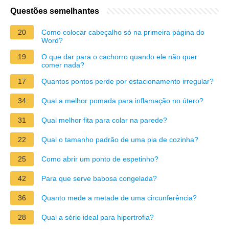
Questões semelhantes
20
Como colocar cabeçalho só na primeira página do
Word?
19
O que dar para o cachorro quando ele não quer
comer nada?
17
Quantos pontos perde por estacionamento irregular?
34
Qual a melhor pomada para inflamação no útero?
31
Qual melhor fita para colar na parede?
22
Qual o tamanho padrão de uma pia de cozinha?
25
Como abrir um ponto de espetinho?
42
Para que serve babosa congelada?
36
Quanto mede a metade de uma circunferência?
28
Qual a série ideal para hipertrofia?