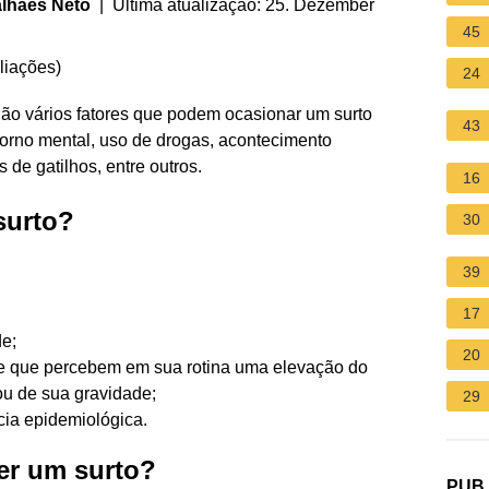
lhães Neto
| Última atualização: 25. Dezember
45
liações
)
24
ão vários fatores que podem ocasionar um surto
43
torno mental, uso de drogas, acontecimento
de gatilhos, entre outros.
16
surto?
30
39
17
e;
20
úde que percebem em sua rotina uma elevação do
u de sua gravidade;
29
cia epidemiológica.
er um surto?
PUB