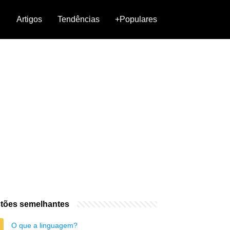
Artigos
Tendências
+Populares
tões semelhantes
O que a linguagem?