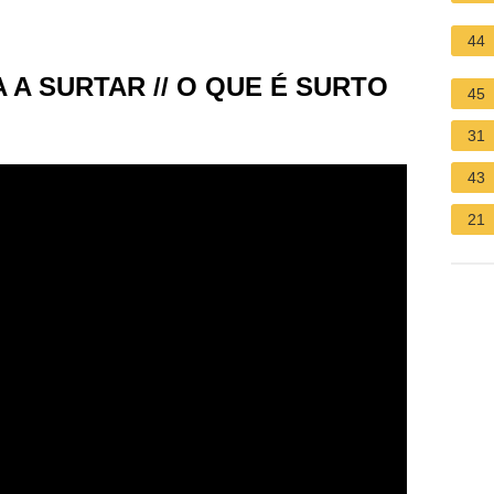
44
 A SURTAR // O QUE É SURTO
45
31
43
21