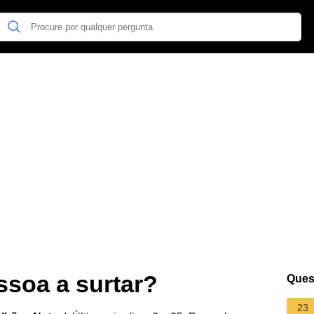
ssoa a surtar?
Ques
23