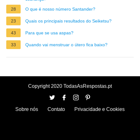
28
O que é nosso número Santander?
23
Quais os principais resultados do Seiketsu?
43
Para que se usa aspas?
33
Quando vai menstruar o útero fica baixo?
Copyright 2020 TodasAsRespostas.pt
Sobre nós
Contato
Privacidade e Cookies