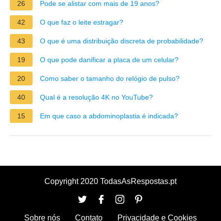
26
Pode se alistar com mais de 19 anos?
42
O que faz o leite estragar?
43
O que é uma distribuição discreta de probabilidade?
19
O que pode danificar a placa de um celular?
20
Como saber o tamanho do relógio de pulso?
40
Qual é a resolução 4K no YouTube?
15
Em que caso a abdominoplastia é indicada?
Copyright 2020 TodasAsRespostas.pt
Sobre nós
Contato
Privacidade e Cookies