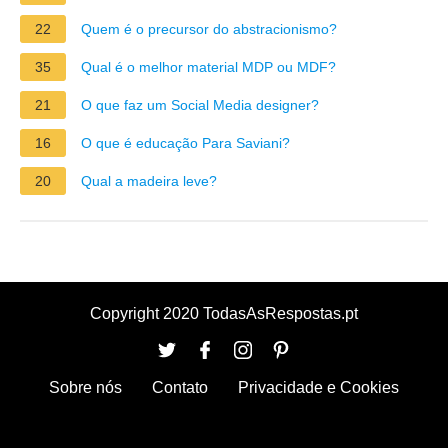
22
Quem é o precursor do abstracionismo?
35
Qual é o melhor material MDP ou MDF?
21
O que faz um Social Media designer?
16
O que é educação Para Saviani?
20
Qual a madeira leve?
Copyright 2020 TodasAsRespostas.pt
Sobre nós
Contato
Privacidade e Cookies