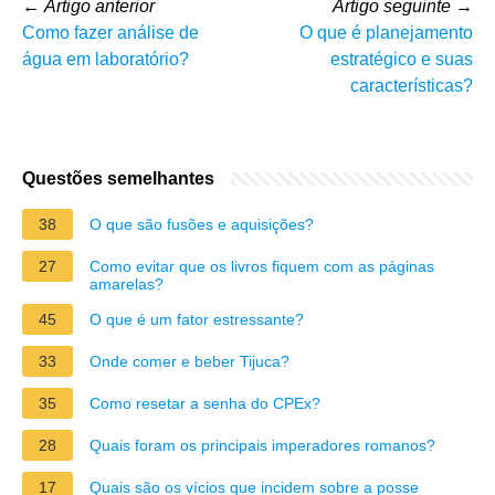
←
Artigo anterior
Artigo seguinte
→
Como fazer análise de
O que é planejamento
água em laboratório?
estratégico e suas
características?
Questões semelhantes
38
O que são fusões e aquisições?
27
Como evitar que os livros fiquem com as páginas
amarelas?
45
O que é um fator estressante?
33
Onde comer e beber Tijuca?
35
Como resetar a senha do CPEx?
28
Quais foram os principais imperadores romanos?
17
Quais são os vícios que incidem sobre a posse