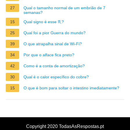
27
Qual o tamanho normal de um embrião de 7
semanas?
15
Qual signo é esse ♏?
25
Qual foi a pior Guerra do mundo?
39
O que atrapalha sinal de Wi-Fi?
34
Por que o alface fica preto?
42
Como é a conta de amortização?
30
Qual é o calor específico do cobre?
15
O que é bom para soltar o intestino imediatamente?
Copyright 2020 TodasAsRespostas.pt