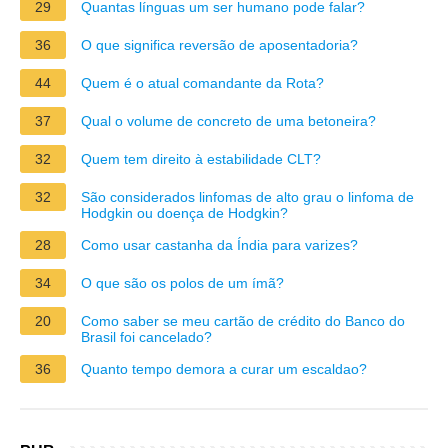
29
Quantas línguas um ser humano pode falar?
36
O que significa reversão de aposentadoria?
44
Quem é o atual comandante da Rota?
37
Qual o volume de concreto de uma betoneira?
32
Quem tem direito à estabilidade CLT?
32
São considerados linfomas de alto grau o linfoma de
Hodgkin ou doença de Hodgkin?
28
Como usar castanha da Índia para varizes?
34
O que são os polos de um ímã?
20
Como saber se meu cartão de crédito do Banco do
Brasil foi cancelado?
36
Quanto tempo demora a curar um escaldao?