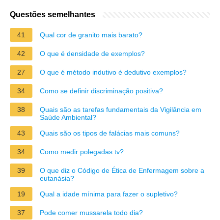
Questões semelhantes
41
Qual cor de granito mais barato?
42
O que é densidade de exemplos?
27
O que é método indutivo é dedutivo exemplos?
34
Como se definir discriminação positiva?
38
Quais são as tarefas fundamentais da Vigilância em
Saúde Ambiental?
43
Quais são os tipos de falácias mais comuns?
34
Como medir polegadas tv?
39
O que diz o Código de Ética de Enfermagem sobre a
eutanásia?
19
Qual a idade mínima para fazer o supletivo?
37
Pode comer mussarela todo dia?