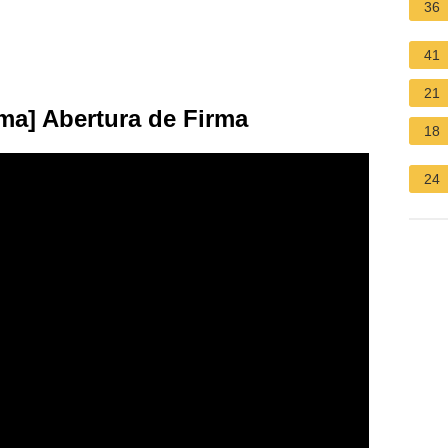
36
41
21
ma] Abertura de Firma
18
24