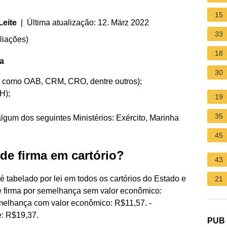
15
Leite
| Última atualização: 12. März 2022
33
liações
)
18
ma
30
al como OAB, CRM, CRO, dentre outros);
H);
19
35
algum dos seguintes Ministérios: Exército, Marinha
45
 de firma em cartório?
43
é tabelado por lei em todos os cartórios do Estado e
21
e firma por semelhança sem valor econômico:
melhança com valor econômico: R$11,57. -
e: R$19,37.
PUB