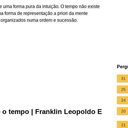
 uma forma pura da intuição. O tempo não existe
 uma forma de representação a priori da mente
m organizados numa ordem e sucessão.
Perg
31
25
24
e o tempo | Franklin Leopoldo E
20
21