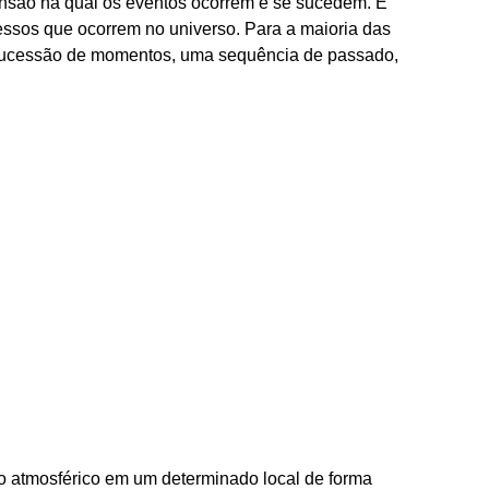
nsão na qual os eventos ocorrem e se sucedem. É
ssos que ocorrem no universo. Para a maioria das
sucessão de momentos, uma sequência de passado,
 atmosférico em um determinado local de forma