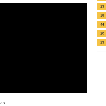
23
18
44
20
23
das