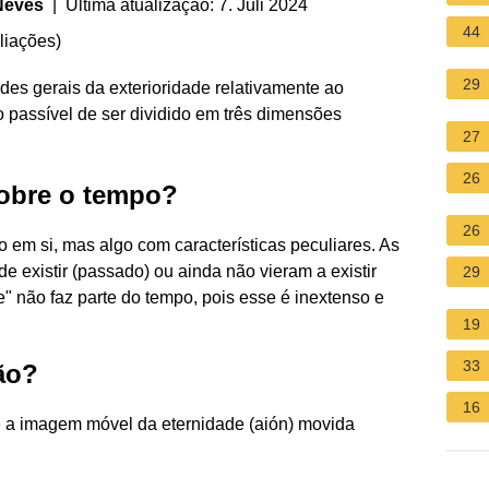
Neves
| Última atualização: 7. Juli 2024
44
liações
)
29
es gerais da exterioridade relativamente ao
 passível de ser dividido em três dimensões
27
26
sobre o tempo?
26
o em si, mas algo com características peculiares. As
e existir (passado) ou ainda não vieram a existir
29
te" não faz parte do tempo, pois esse é inextenso e
19
33
ão?
16
é a imagem móvel da eternidade (aión) movida