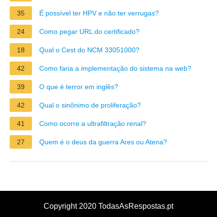
35
É possível ter HPV e não ter verrugas?
24
Como pegar URL do certificado?
18
Qual o Cest do NCM 33051000?
42
Como faria a implementação do sistema na web?
39
O que é terror em inglês?
42
Qual o sinônimo de proliferação?
41
Como ocorre a ultrafiltração renal?
27
Quem é o deus da guerra Ares ou Atena?
Copyright 2020 TodasAsRespostas.pt