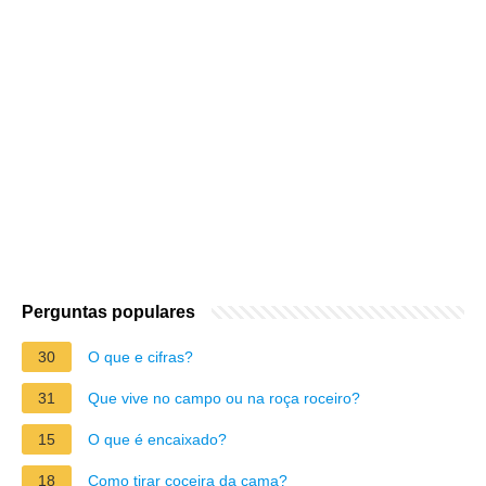
Perguntas populares
30
O que e cifras?
31
Que vive no campo ou na roça roceiro?
15
O que é encaixado?
18
Como tirar coceira da cama?