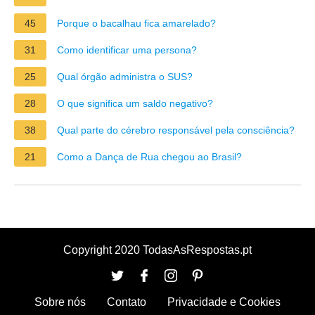
45
Porque o bacalhau fica amarelado?
31
Como identificar uma persona?
25
Qual órgão administra o SUS?
28
O que significa um saldo negativo?
38
Qual parte do cérebro responsável pela consciência?
21
Como a Dança de Rua chegou ao Brasil?
Copyright 2020 TodasAsRespostas.pt
Sobre nós
Contato
Privacidade e Cookies