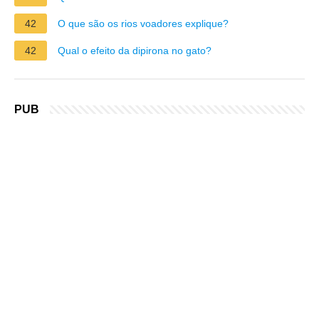
42
O que são os rios voadores explique?
42
Qual o efeito da dipirona no gato?
PUB