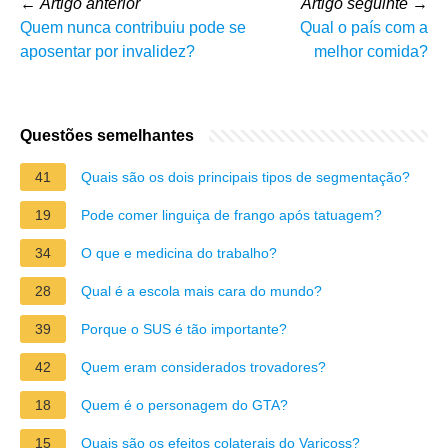
←
Artigo anterior
Artigo seguinte
→
Quem nunca contribuiu pode se
Qual o país com a
aposentar por invalidez?
melhor comida?
Questões semelhantes
41
Quais são os dois principais tipos de segmentação?
19
Pode comer linguiça de frango após tatuagem?
34
O que e medicina do trabalho?
28
Qual é a escola mais cara do mundo?
39
Porque o SUS é tão importante?
42
Quem eram considerados trovadores?
18
Quem é o personagem do GTA?
15
Quais são os efeitos colaterais do Varicoss?