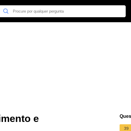
imento e
Ques
39