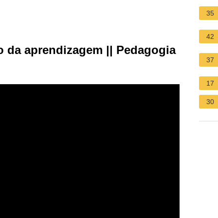
35
42
o da aprendizagem || Pedagogia
37
17
30