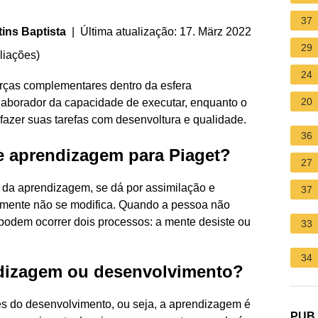
37
ins Baptista
| Última atualização: 17. März 2022
29
liações
)
24
rças complementares dentro da esfera
20
laborador da capacidade de executar, enquanto o
fazer suas tarefas com desenvoltura e qualidade.
36
e aprendizagem para Piaget?
27
 da aprendizagem, se dá por assimilação e
37
 mente não se modifica. Quando a pessoa não
podem ocorrer dois processos: a mente desiste ou
33
34
dizagem ou desenvolvimento?
s do desenvolvimento, ou seja, a aprendizagem é
PUB