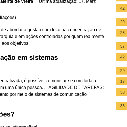
lente de Vieira
| Última atualização: 17. März
42
liações
)
29
de abordar a gestão com foco na concentração de
23
erarquia e em ações controladas por quem realmente
 aos objetivos.
37
cação em sistemas
42
29
ralizada, é possível comunicar-se com toda a
17
com uma única pessoa. ... AGILIDADE DE TAREFAS:
38
nto por meio de sistemas de comunicação
38
ções?