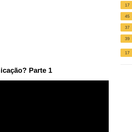
17
45
37
39
17
cação? Parte 1