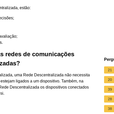
tralizada, estão:
ecisões;
avaliação;
s.
as redes de comunicações
Perg
izadas?
21
ralizada, uma Rede Descentralizada não necessita
20
a estejam ligados a um dispositivo. Também, na
Rede Descentralizada os dispositivos conectados
39
si.
28
38