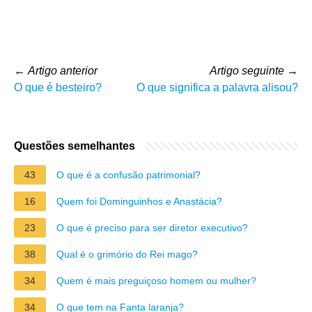
←
Artigo anterior
Artigo seguinte
→
O que é besteiro?
O que significa a palavra alisou?
Questões semelhantes
43
O que é a confusão patrimonial?
16
Quem foi Dominguinhos e Anastácia?
23
O que é preciso para ser diretor executivo?
38
Qual é o grimório do Rei mago?
34
Quem é mais preguiçoso homem ou mulher?
34
O que tem na Fanta laranja?