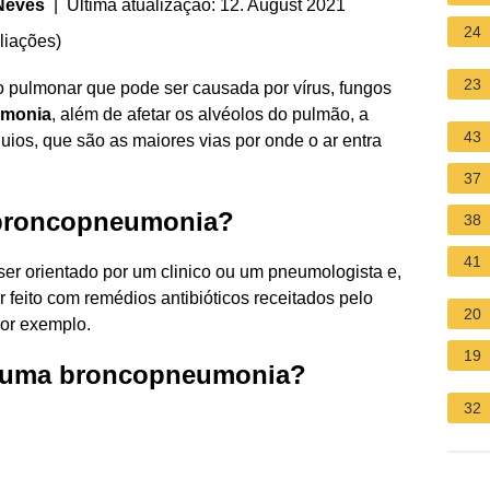
 Neves
| Última atualização: 12. August 2021
24
liações
)
23
o pulmonar que pode ser causada por vírus, fungos
monia
, além de afetar os alvéolos do pulmão, a
43
ios, que são as maiores vias por onde o ar entra
37
 broncopneumonia?
38
41
er orientado por um clinico ou um pneumologista e,
 feito com remédios antibióticos receitados pelo
20
por exemplo.
19
e uma broncopneumonia?
32