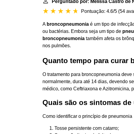
Perguntado por: Melissa Castro de
Pontuação: 4.6/5
(
54 ava
A
broncopneumonia
é um tipo de infecçã
ou bactérias. Embora seja um tipo de
pneu
broncopneumonia
também afeta os brônqu
nos pulmões.
Quanto tempo para curar
O tratamento para broncopneumonia deve s
normalmente, dura até 14 dias, devendo ser
médico, como Ceftriaxona e Azitromicina, 
Quais são os sintomas d
Como identificar o princípio de pneumonia
Tosse persistente com catarro;