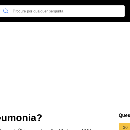
eumonia?
Ques
30