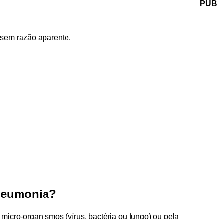
PUB
 sem razão aparente.
pneumonia?
icro-organismos (vírus, bactéria ou fungo) ou pela