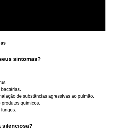
das
 seus sintomas?
rus.
bactérias.
nalação de substâncias agressivas ao pulmão,
 produtos químicos.
 fungos.
 silenciosa?