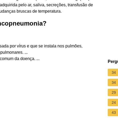
adquirida pelo ar, saliva, secreções, transfusão de
mudanças bruscas de temperatura.
oncopneumonia?
ada por vírus e que se instala nos pulmões,
pulmonares. ...
 comum da doença. ...
Perg
34
34
29
24
43