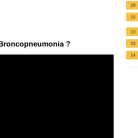
29
15
23
 Broncopneumonia ?
33
24