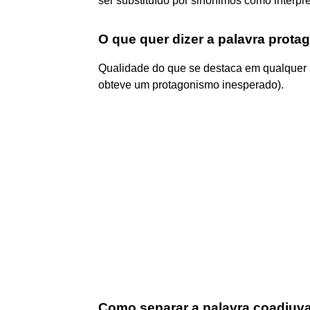
ser substituído por sinônimos como intérpret
O que quer dizer a palavra prot
Qualidade do que se destaca em qualquer ac
obteve um protagonismo inesperado).
Como separar a palavra coadjuv