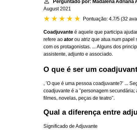
Perguntado por: Madalena Adriana 
August 2021
Pontuação: 4.7/5
(
32 ava
Coadjuvante
é aquele que participa ajud
refere ao
ator
ou atriz que atua num papel 
com os protagonistas. ... Alguns dos princ
assistente, adjunto e associado.
O que é ser um coadjuvan
, 'O que é uma pessoa coadjuvante?' ... S
coadjuvante é a "personagem secundária; a
filmes, novelas, peças de teatro".
Qual a diferença entre adj
Significado de Adjuvante