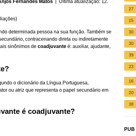
Anjos Fernandes Matos
| Última atualização: 12.
27
liações
)
15
ando determinada pessoa na sua função. Também se
30
secundário, contracenando direta ou indiretamente
30
ipais sinônimos de
coadjuvante
é: auxiliar, ajudante,
39
23
te?
16
egundo o dicionário da Língua Portuguesa,
tor ou atriz que representa o papel secundário em
20
38
uvante é coadjuvante?
PUB