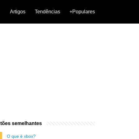
Artigos
Tendências
+Populares
tões semelhantes
O que é xbox?