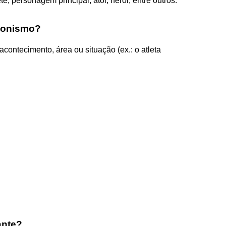
e, personagem principal, ator, herói, entre outros.
agonismo?
ontecimento, área ou situação (ex.: o atleta
ante?