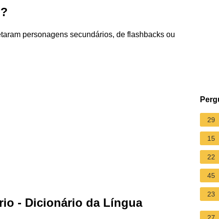
o?
pretaram personagens secundários, de flashbacks ou
Perg
29
15
22
45
23
io - Dicionário da Língua
27