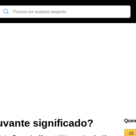
uvante significado?
Ques
28