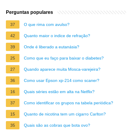
Perguntas populares
37
O que rima com avulso?
42
Quanto maior o indice de refração?
39
Onde é liberado a eutanásia?
25
Como que eu faço para baixar o diabetes?
27
Quando aparece muita Mosca-varejeira?
36
Como usar Epson xp-214 como scaner?
16
Quais séries estão em alta na Netflix?
37
Como identificar os grupos na tabela periódica?
15
Quanto de nicotina tem um cigarro Carlton?
35
Quais são as cobras que bota ovo?