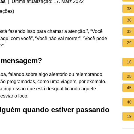
ias
| Última atualização: 17. März 2022
38
iações
)
36
 está fazendo isso para chamar a atenção.”, “Você
33
 aqui com você”, “Você não vai morrer”, “Você pode
29
e”.
r mensagem?
16
soa, falando sobre algo aleatório ou relembrando
25
stão programadas, como uma viagem, por exemplo.
45
 a impressão que está desqualificando aquele
sviar o foco.
40
alguém quando estiver passando
19