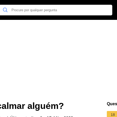
acalmar alguém?
Ques
18