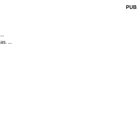
PUB
..
s. ...
.