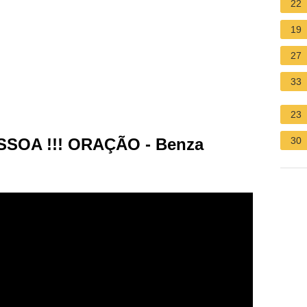
22
19
27
33
23
OA !!! ORAÇÃO - Benza
30