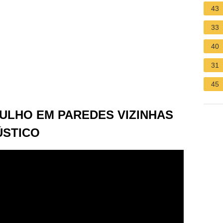
43
33
40
31
45
LHO EM PAREDES VIZINHAS
ÚSTICO