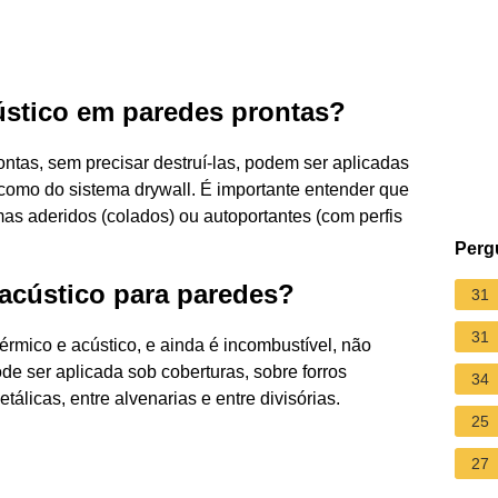
ústico em paredes prontas?
ntas, sem precisar destruí-las, podem ser aplicadas
 como do sistema drywall. É importante entender que
as aderidos (colados) ou autoportantes (com perfis
Perg
acústico para paredes?
31
31
érmico e acústico, e ainda é incombustível, não
de ser aplicada sob coberturas, sobre forros
34
tálicas, entre alvenarias e entre divisórias.
25
27