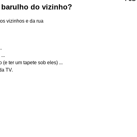
 barulho do vizinho?
os vizinhos e da rua
.
...
(e ter um tapete sob eles) ...
da TV.