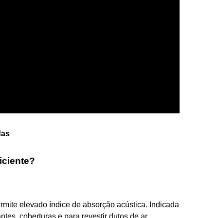
das
iciente?
rmite elevado índice de absorção acústica. Indicada
antes, coberturas e para revestir dutos de ar