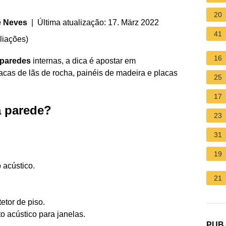
20
e Neves
| Última atualização: 17. März 2022
41
liações
)
16
paredes
internas, a dica é apostar em
acas de lãs de rocha, painéis de madeira e placas
25
17
 parede?
23
31
19
 acústico.
21
etor de piso.
 acústico para janelas.
PUB