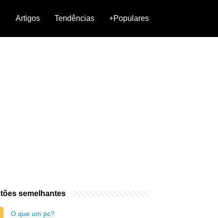
Artigos
Tendências
+Populares
tões semelhantes
O que um pc?