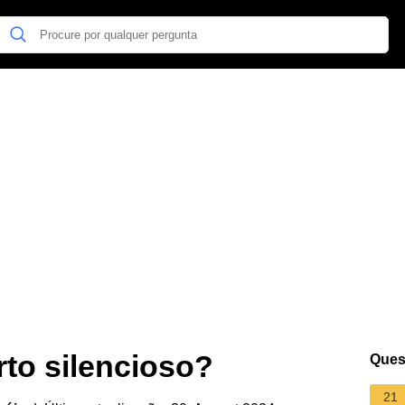
rto silencioso?
Ques
21