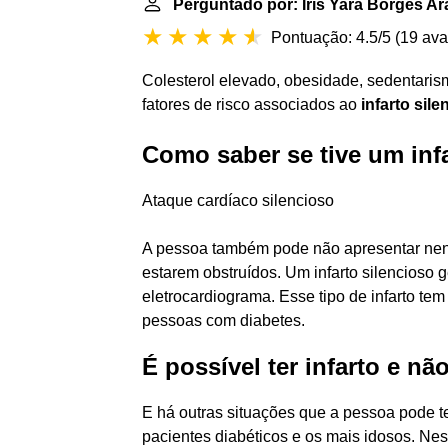
Perguntado por: Iris Yara Borges Ar
Pontuação: 4.5/5
(
19 ava
Colesterol elevado, obesidade, sedentaris
fatores de risco associados ao
infarto sil
Como saber se tive um inf
Ataque cardíaco silencioso
A pessoa também pode não apresentar nen
estarem obstruídos. Um infarto silencioso
eletrocardiograma. Esse tipo de infarto te
pessoas com diabetes.
É possível ter infarto e nã
E há outras situações que a pessoa pode te
pacientes diabéticos e os mais idosos. Nes