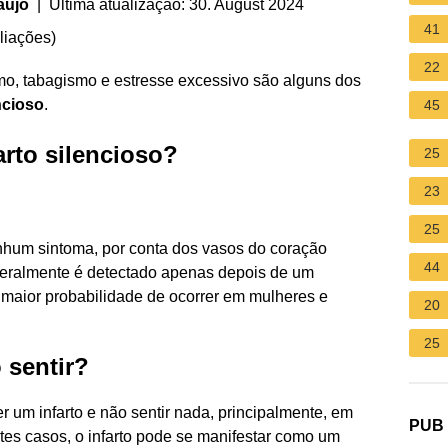
aújo
| Última atualização: 30. August 2024
41
liações
)
22
mo, tabagismo e estresse excessivo são alguns dos
encioso
.
45
arto silencioso?
25
23
25
hum sintoma, por conta dos vasos do coração
44
 geralmente é detectado apenas depois de um
m maior probabilidade de ocorrer em mulheres e
20
25
o sentir?
r um infarto e não sentir nada, principalmente, em
PUB
tes casos, o infarto pode se manifestar como um