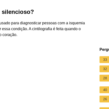
 silencioso?
o usado para diagnosticar pessoas com a isquemia
 essa condição. A cintilografia é feita quando o
o coração.
Perg
33
32
28
40
26