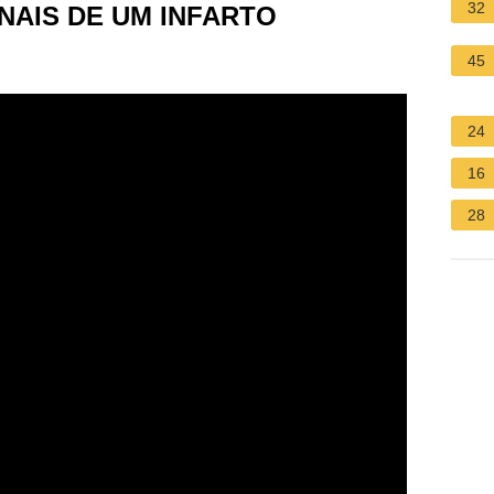
32
NAIS DE UM INFARTO
45
24
16
28