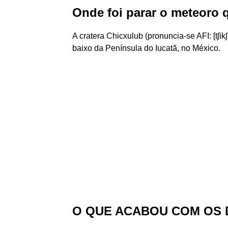
Onde foi parar o meteoro 
A cratera Chicxulub (pronuncia-se AFI: [tʃik
baixo da Península do Iucatã, no México.
O QUE ACABOU COM OS 