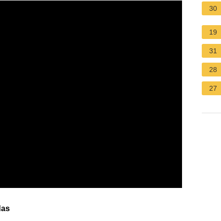
30
19
31
28
27
das