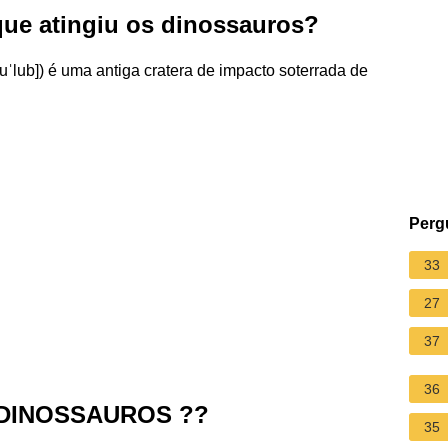
que atingiu os dinossauros?
ʃuˈlub]) é uma antiga cratera de impacto soterrada de
Perg
33
27
37
36
DINOSSAUROS ??
35