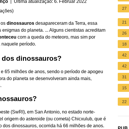
enço
| Última atualização: 6. Februar 2022
27
iações
)
21
 os
dinossauros
desapareceram da Terra, essa
 enigmas do planeta. ... Alguns cientistas acreditam
26
onteceu
com a queda do meteoro, mas sim por
 naquele período.
18
42
 dos dinossauros?
42
 e 65 milhões de anos, sendo o período de apogeu
31
lora do planeta se desenvolveram ainda mais,
.
15
inossauros?
22
oeste (SwRI), em San Antonio, no estado norte-
l origem do asteroide (ou cometa) Chicxulub, que é
o dos dinossauros, ocorrida há 66 milhões de anos.
PUB