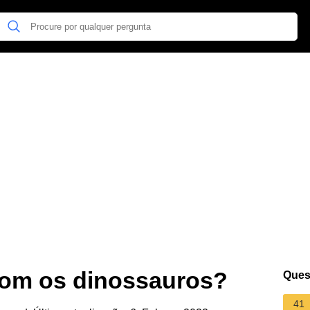
com os dinossauros?
Ques
41