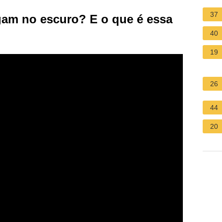
37
am no escuro? E o que é essa
40
19
26
44
20