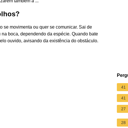
lizarem também a ...
olhos?
cho se movimenta ou quer se comunicar. Sai de
ou na boca, dependendo da espécie. Quando bate
pelo ouvido, avisando da existência do obstáculo.
Perg
41
41
27
28