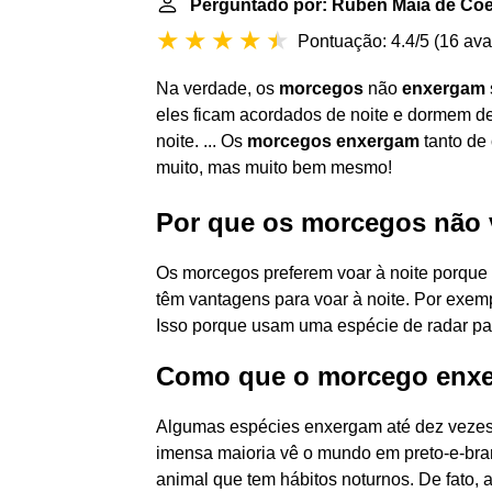
Perguntado por: Rúben Maia de Co
Pontuação: 4.4/5
(
16 ava
Na verdade, os
morcegos
não
enxergam
eles ficam acordados de noite e dormem d
noite. ... Os
morcegos enxergam
tanto de
muito, mas muito bem mesmo!
Por que os morcegos não 
Os morcegos preferem voar à noite porque
têm vantagens para voar à noite. Por exe
Isso porque usam uma espécie de radar para
Como que o morcego enx
Algumas espécies enxergam até dez vezes
imensa maioria vê o mundo em preto-e-br
animal que tem hábitos noturnos. De fato,