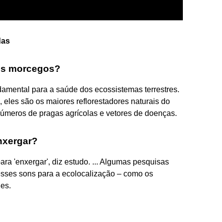
das
los morcegos?
ental para a saúde dos ecossistemas terrestres.
a, eles são os maiores reflorestadores naturais do
úmeros de pragas agrícolas e vetores de doenças.
nxergar?
 'enxergar', diz estudo. ... Algumas pesquisas
ses sons para a ecolocalização – como os
es.