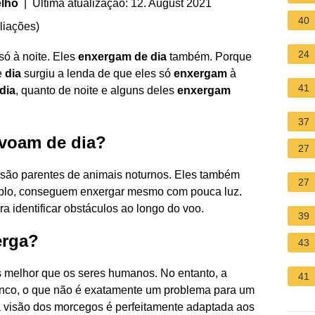
elho
| Última atualização: 12. August 2021
40
liações
)
24
só à noite. Eles
enxergam de dia
também. Porque
e
dia
surgiu a lenda de que eles só
enxergam
à
41
dia
, quanto de noite e alguns deles
enxergam
37
voam de dia?
27
 são parentes de animais noturnos. Eles também
27
mplo, conseguem enxergar mesmo com pouca luz.
 identificar obstáculos ao longo do voo.
39
erga?
43
 melhor que os seres humanos. No entanto, a
41
anco, o que não é exatamente um problema para um
 a visão dos morcegos é perfeitamente adaptada aos