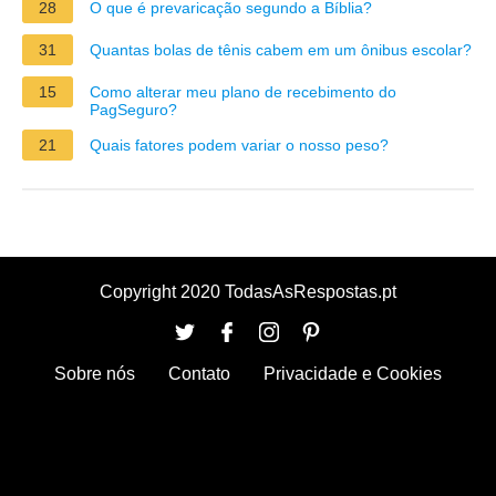
28
O que é prevaricação segundo a Bíblia?
31
Quantas bolas de tênis cabem em um ônibus escolar?
15
Como alterar meu plano de recebimento do
PagSeguro?
21
Quais fatores podem variar o nosso peso?
Copyright 2020 TodasAsRespostas.pt
Sobre nós
Contato
Privacidade e Cookies